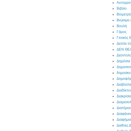
Αυτορρύ
Βιβλίο
Βιομετρί
Βιώσιμη
Βουλή
Γάμος
Γενικός 
Δελτία τ
ΔΕΝ ΘΕ
Δεοντολο
Δημόσια
Δημοσιο
δημοσκο
Δημοψήφ
Διαβούλ
Διαδίκτυ
Διακρίσε
Διαμεσο
Διατήρη
Διαφάνει
Διαφήμι
Διεθνες Δ