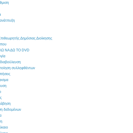
θμιση
α
 ανάτπυξη
Επιθεωρητής Δημόσιας Διοίκησης
ύπου
ΛΩ ΝΑ ΔΩ ΤΟ DVD
γία
 διαβούλευση
ποίηση συλληφθέντων
πήσεις
ισμα
ευση
ο
ις
λάβηση
ση δεδομένων
α
ση
ίκαιο