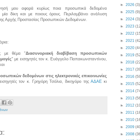
►
2026
(3)
γησή μου αφορά κυρίως ποια προσωπικά δεδομένα
►
2025
(9)
 μία δίκη και με ποιους όρους. Περιλαμβάνει ανάλυση
►
2024
(3)
της Αρχής Προστασίας Προσωπικών Δεδομένων.
►
2023
(1
►
2022
(1
►
2021
(4
άρια:
►
2020
(4
πος με θέμα "
Διασυνοριακή διαβίβαση προσωπικών
►
2019
(5
ρμογές
" με εισηγητές τον κ. Ευάγγελο Παπακωνσταντίνου,
►
2018
(2
και
►
2017
(3
οσωπικών δεδομένων στις ηλεκτρονικές επικοινωνίες
►
2016
(5
 εισηγητές τον κ. Γρηγόρη Τσόλια, δικηγόρο της
ΑΔΑΕ
κι
►
2015
(5
►
2014
(7
►
2013
(5
►
2012
(1
μένων
►
2011
(1
►
2010
(1
►
2009
(4
α:
►
2008
(3