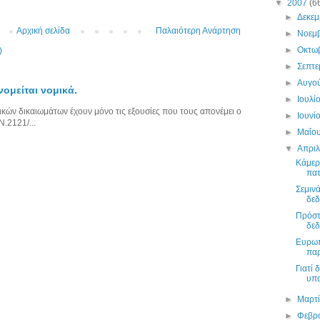
▼
2007
(6
►
Δεκε
Αρχική σελίδα
Παλαιότερη Ανάρτηση
►
Νοεμ
►
Οκτω
)
►
Σεπτ
►
Αυγο
ομείται νομικά.
►
Ιουλί
κών δικαιωμάτων έχουν μόνο τις εξουσίες που τους απονέμει ο
►
Ιουνί
Ν.2121/...
►
Μαΐο
▼
Απρι
Κάμερ
πα
Σεμιν
δε
Πρόστ
δεδ
Ευρωπ
παρ
Γιατί
υπο
►
Μαρτ
►
Φεβρ