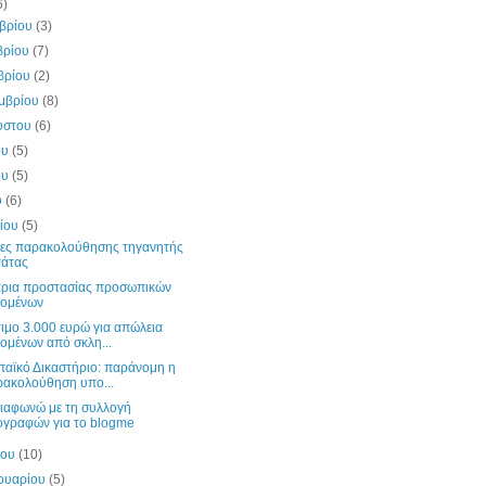
6)
μβρίου
(3)
βρίου
(7)
βρίου
(2)
εμβρίου
(8)
ύστου
(6)
ου
(5)
ου
(5)
υ
(6)
λίου
(5)
ες παρακολούθησης τηγανητής
τάτας
άρια προστασίας προσωπικών
δομένων
ιμο 3.000 ευρώ για απώλεια
ομένων από σκλη...
αϊκό Δικαστήριο: παράνομη η
ακολούθηση υπο...
 διαφωνώ με τη συλλογή
γραφών για το blogme
ίου
(10)
ουαρίου
(5)