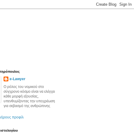
ωτηρόπουλος
e-Lawyer
O ρόλος του νομικού στο
σύγχρονο κόσμο είναι να ελέγχει
κάθε μορφή εξουσίας,
υπενθυμίζοντας την υποχρέωση
για σεβασμό της ανθρώπινης
λήρους προφίλ
 ιστολογίου