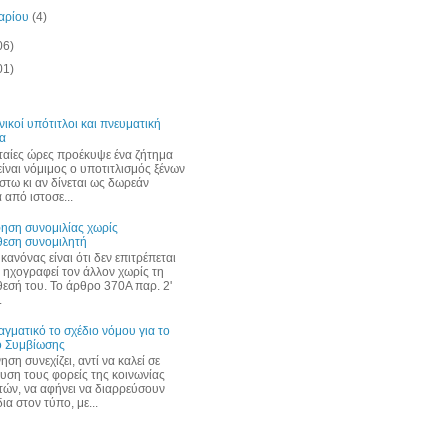
υαρίου
(4)
06)
01)
νικοί υπότιτλοι και πνευματική
ία
υταίες ώρες προέκυψε ένα ζήτημα
είναι νόμιμος ο υποτιτλισμός ξένων
έστω κι αν δίνεται ως δωρεάν
 από ιστοσε...
ηση συνομιλίας χωρίς
θεση συνομιλητή
κανόνας είναι ότι δεν επιτρέπεται
α ηχογραφεί τον άλλον χωρίς τη
εσή του. Το άρθρο 370Α παρ. 2'
.
αγματικό το σχέδιο νόμου για το
 Συμβίωσης
ση συνεχίζει, αντί να καλεί σε
υση τους φορείς της κοινωνίας
τών, να αφήνει να διαρρεύσουν
α στον τύπο, με...