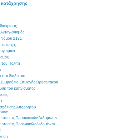
 κατάχρησης
διακρίσεις
 Ανταγωνισμός
 Νόμου 2121
τες αρχές
λογισμικό
ισμός
ς του Πολίτη
α
 στο διαδίκτυο
 Συμβούλιο Επιλογής Προσωπικού
υση του καπνίσματος
ώσεις
ο
ασφάλισης Απορρήτου
ωνιών
οστασίας Προσωπικών Δεδομένων
οστασίας Προωπικών Δεδομένων
α
ίκηση