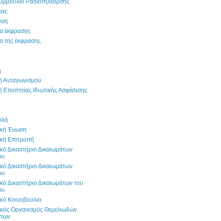
Συμβούλιο Ραδιοτηλεόρσης
εις
υση
ία έκφρασης
α της έκφρασης
η
ή Ανταγωνισμού
 Εποπτείας Ιδιωτικής Ασφάλισης
υλή
κή Ένωση
κή Επιτροπή
ό Δικαστήριο Δικαιωμάτων
ου
ό Δικαστήριο Δικαιωμάτων
ου
ό Δικαστήριο Δικαιωμάτων του
ου
κό Κοινοβούλιο
κός Οργανισμός Θεμελιωδών
άτων