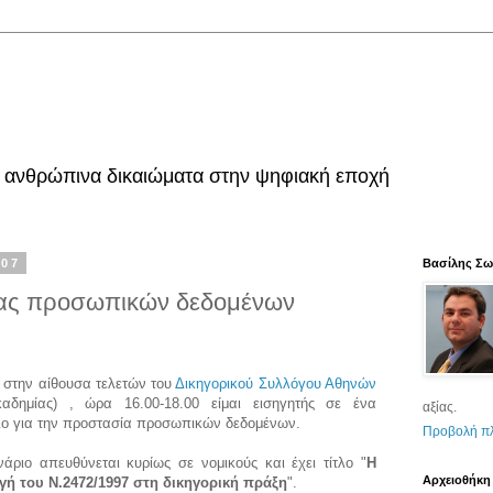
τα ανθρώπινα δικαιώματα στην ψηφιακή εποχή
007
Βασίλης Σ
ίας προσωπικών δεδομένων
 στην αίθουσα τελετών του
Δικηγορικού Συλλόγου Αθηνών
καδημίας) , ώρα 16.00-18.00 είμαι εισηγητής σε ένα
αξίας.
ιο για την προστασία προσωπικών δεδομένων.
Προβολή π
νάριο απευθύνεται κυρίως σε νομικούς και έχει τίτλο "
Η
Αρχειοθήκη
γή του Ν.2472/1997 στη δικηγορική πράξη
".