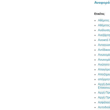
Αναφορά
Ετικέτες
Αθέμιτες 
Αθέμιτος
Ανάλυση
Ανεξάρτη
Ανοικτό 
Ανταγων
Αντίδικο
Ανωνυμί
Ανωνυμία
Ανώτατο
Απαγόρε
Αποζημι
απόρρητ
Αρχή Δι
Επικοιν
Αρχή Πρ
Αρχή Πρ
Ασφάλει
Αυτοδιο