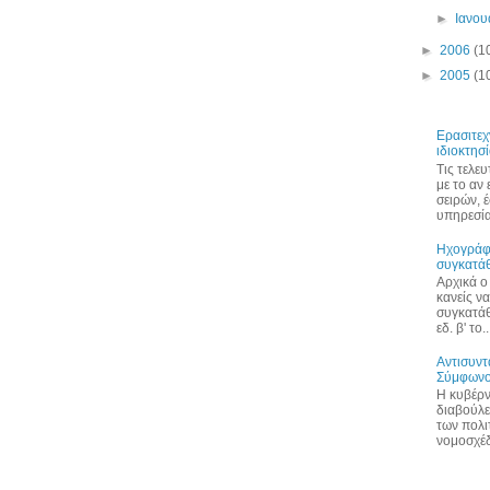
►
Ιανο
►
2006
(1
►
2005
(1
Eρασιτεχ
ιδιοκτησ
Τις τελε
με το αν 
σειρών, 
υπηρεσία
Ηχογράφ
συγκατά
Αρχικά ο 
κανείς ν
συγκατάθ
εδ. β' το..
Αντισυντ
Σύμφωνο
Η κυβέρνη
διαβούλε
των πολι
νομοσχέδι