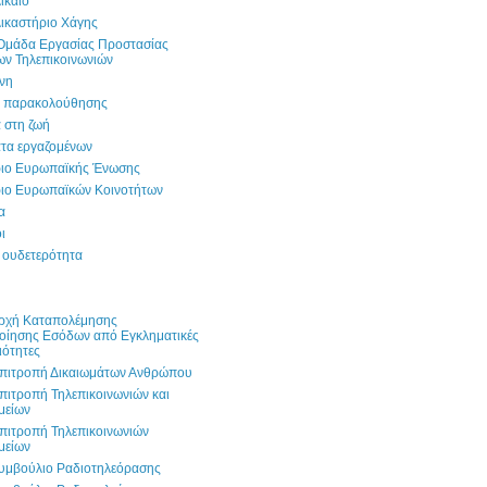
ίκαιο
Δικαστήριο Χάγης
 Ομάδα Εργασίας Προστασίας
ν Τηλεπικοινωνιών
νη
α παρακολούθησης
 στη ζωή
τα εργαζομένων
ριο Ευρωπαϊκής Ένωσης
ριο Ευρωπαϊκών Κοινοτήτων
α
ι
 ουδετερότητα
Αρχή Καταπολέμησης
οίησης Εσόδων από Εγκληματικές
ιότητες
Επιτροπή Δικαιωμάτων Ανθρώπου
πιτροπή Τηλεπικοινωνιών και
μείων
πιτροπή Τηλεπικοινωνιών
μείων
Συμβούλιο Ραδιοτηλεόρασης