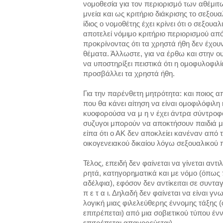
νομοθεσία για τον περιορισμό των αθέμι
μνεία και ως κριτήριο διάκρισης το σεξου
ίδιος ο νομοθέτης έχει κρίνει ότι ο σεξου
αποτελεί νόμιμο κριτήριο περιορισμού απ
προκρίνοντας ότι τα χρηστά ήθη δεν έχου
θέματα. Άλλωστε, για να έρθω και στην ου
να υποστηρίξει πειστικά ότι η ομοφυλοφιλ
προσβάλλει τα χρηστά ήθη.
Για την παρένθετη μητρότητα: και ποιος α
που θα κάνει αίτηση να είναι ομοφιλόφιλη
κυοφορούσα να μ η ν έχει άντρα σύντροφο
συζυγοι μπορούν να αποκτήσουν παιδιά 
είπα ότι ο ΑΚ δεν αποκλείει κανέναν από
οικογενειακού δικαίου λόγω σεξουαλικού
Τέλος, επειδή δεν φαίνεται να γίνεται αντι
ρητά, κατηγορηματικά και με νόμο (όπως 
αδέλφια), εφόσον δεν αντίκειται σε συνταγμ
π ε τ α ι. Δηλαδή δεν φαίνεται να είναι γν
λογική μιας φιλελεύθερης έννομης τάξης (
επιτρέπεται) από μια σοβιετικού τύπου ένν