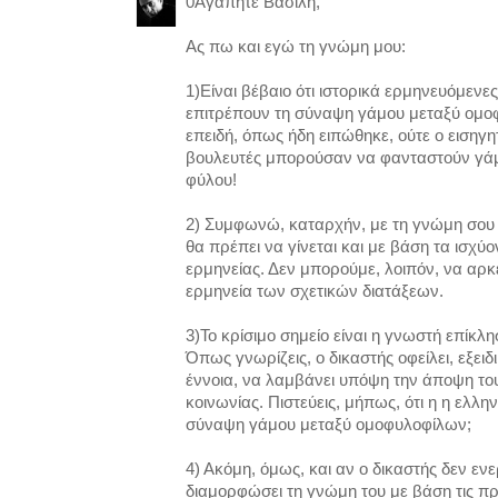
0Αγαπητέ Βασίλη,
Ας πω και εγώ τη γνώμη μου:
1)Είναι βέβαιο ότι ιστορικά ερμηνευόμενες
επιτρέπουν τη σύναψη γάμου μεταξύ ομ
επειδή, όπως ήδη ειπώθηκε, ούτε ο εισηγητ
βουλευτές μπορούσαν να φανταστούν γάμ
φύλου!
2) Συμφωνώ, καταρχήν, με τη γνώμη σου ό
θα πρέπει να γίνεται και με βάση τα ισχύ
ερμηνείας. Δεν μπορούμε, λοιπόν, να αρκ
ερμηνεία των σχετικών διατάξεων.
3)Το κρίσιμο σημείο είναι η γνωστή επίκλ
Όπως γνωρίζεις, ο δικαστής οφείλει, εξειδ
έννοια, να λαμβάνει υπόψη την άποψη το
κοινωνίας. Πιστεύεις, μήπως, ότι η η ελλην
σύναψη γάμου μεταξύ ομοφυλοφίλων;
4) Ακόμη, όμως, και αν ο δικαστής δεν εν
διαμορφώσει τη γνώμη του με βάση τις πρ