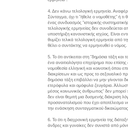
4. Δεν κάνω τελολογική ερμηνεία. Αναφέρω
Σύνταγμα, όχι τι "ήθελε ο νομοθέτης" ή τι
ένας συνδυασμός "ιστορικής-συστηματικής
τελολογικής ερμηνείας δεν συνοδεύεται α
υποστήριξη κανονιστικής ισχύος. Είναι εν
θυμίζει τελικά τελολογική ερμηνεία από 
θέλει ο συντάκτης να ερμηνευθεί ο νόμος.
5. Το ότι αντίκειται στη "δημόσια τάξη και 
ένα αναιτιολόγητο επιχείρημα που επίσης 
νομοθεσία ελληνική και κοινοτική όπου επ
διακρίσεων και ως προς το σεξουαλικό πρ
δημόσια τάξη επιβάλλει να μην γίνονται δ
ετερόφυλα και ομόφυλα ζευγάρια. Άλλωστ
μέσος κοινωνικός άνθρωπος" δεν μπορεί 
δεν είναι θεμιτή μια δυσμενής διάκριση λ
προσανατολισμού που έχει αποτέλεσμα να
την ενάσκηση συνταγματικού δικαιώματος
6. Το ότι η διαχρονική ερμηνεία της διάτ
άνδρες και γυναίκες δεν συνιστά από μόν