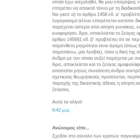
οποίο έχω ασχοληθεί, θα μου επιτρέψεις ν
επιτρέπει να αποκτά τέκνο με τη διαδικασ
Να γιατί: α) το άρθρο 1458 εδ. α' προβλέπε
λογαριασμό άλλου επιτρέπεται κατόπιν δι
παρέχεται ύστερα από αίτηση γυναίκας, ε
κυοφορήσει. Άρα, αποκλείεται το ζεύγος 
άρθρο 1456§1 εδ. β' προβλέπει ότι σε πε
παρένθετη μητρότητα είναι άγαμη (όπως θ
παραπάνω, μία λεσβία), τόσο η δική της σ
άνδρα με τον οποίο συζεί παρέχεται με 
Άρα, αποκλείεται και το ζεύγος ομοφυλό
απαιτείται ρητώς συναίνεση άνδρα συντρ
σχετικούς θεωρητικούς προτείνεται, περί
παροχής της δικαστικής άδειας η αίτηση 
ζεύγους.
Αυτά τα ολίγα!
6:42 μ.μ.
Ανώνυμος είπε...
Σχεδόν στο σύνολο των κρατών παγκοσμίω