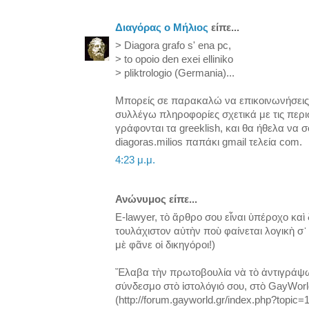
Διαγόρας ο Μήλιος
είπε...
> Diagora grafo s' ena pc,
> to opoio den exei elliniko
> pliktrologio (Germania)...
Μπορείς σε παρακαλώ να επικοινωνήσεις 
συλλέγω πληροφορίες σχετικά με τις περισ
γράφονται τα greeklish, και θα ήθελα να 
diagoras.milios παπάκι gmail τελεία com.
4:23 μ.μ.
Ανώνυμος είπε...
E-lawyer, τὸ ἄρθρο σου εἶναι ὑπέροχο καὶ δ
τουλάχιστον αὐτὴν ποὺ φαίνεται λογικὴ σ᾿
μὲ φᾶνε οἱ δικηγόροι!)
Ἔλαβα τὴν πρωτοβουλία νὰ τὸ ἀντιγράψω
σύνδεσμο στὸ ἱστολόγιό σου, στὸ GayWorl
(http://forum.gayworld.gr/index.php?topi