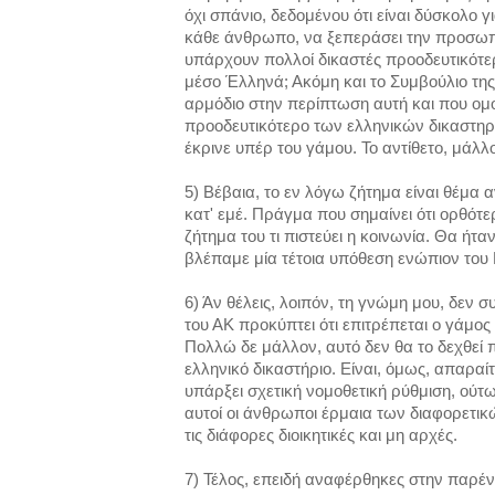
όχι σπάνιο, δεδομένου ότι είναι δύσκολο γ
κάθε άνθρωπο, να ξεπεράσει την προσωπικ
υπάρχουν πολλοί δικαστές προοδευτικότερ
μέσο Έλληνά; Ακόμη και το Συμβούλιο της
αρμόδιο στην περίπτωση αυτή και που ομ
προοδευτικότερο των ελληνικών δικαστηρίω
έκρινε υπέρ του γάμου. Το αντίθετο, μάλλ
5) Βέβαια, το εν λόγω ζήτημα είναι θέμα
κατ' εμέ. Πράγμα που σημαίνει ότι ορθότερ
ζήτημα του τι πιστεύει η κοινωνία. Θα ήτα
βλέπαμε μία τέτοια υπόθεση ενώπιον του
6) Άν θέλεις, λοιπόν, τη γνώμη μου, δεν σ
του ΑΚ προκύπτει ότι επιτρέπεται ο γάμο
Πολλώ δε μάλλον, αυτό δεν θα το δεχθεί 
ελληνικό δικαστήριο. Είναι, όμως, απαραί
υπάρξει σχετική νομοθετική ρύθμιση, ούτ
αυτοί οι άνθρωποι έρμαια των διαφορετι
τις διάφορες διοικητικές και μη αρχές.
7) Τέλος, επειδή αναφέρθηκες στην παρέν