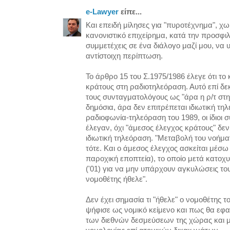
e-Lawyer
είπε...
Και επειδή μίλησες για "πυροτέχνημα", χ
κανονιστικό επιχείρημα, κατά την προσφι
συμμετέχεις σε ένα διάλογο μαζί μου, να 
αντίστοιχη περίπτωση.
Το άρθρο 15 του Σ.1975/1986 έλεγε ότι το
κράτους στη ραδιοτηλεόραση. Αυτό επί δε
τους συνταγματολόγους ως "άρα η ρ/τ στη
δημόσια, άρα δεν επιτρέπεται ιδιωτική τηλ
ραδιοφωνία-τηλεόραση του 1989, οι ίδιοι 
έλεγαν, όχι "άμεσος έλεγχος κράτους" δεν
ιδιωτική τηλεόραση. "Μεταβολή του νοήμα
τότε. Και ο άμεσος έλεγχος ασκείται μέσω 
παροχική εποπτεία), το οποίο μετά κατοχ
('01) για να μην υπάρχουν αγκυλώσεις το
νομοθέτης ήθελε".
Δεν έχει σημασία τι "ήθελε" ο νομοθέτης το
ψήφισε ως νομικό κείμενο και πως θα εφα
των διεθνών δεσμεύσεων της χώρας και μ