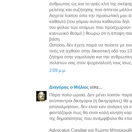
άνθρωπος ώς και το υγιές κλπ της σκέψης 
μελέτης και συζήτησης πού άπτεται μάλλον
Ασχετα λοιπον απο την προσωπική μου ά
καθαυτό (του γάμου αυτου καθαυτου δηλ. 
του φύλου τών ατόμων που προσχωρούν 
κοινωνικό θεσμό ) θεωρώ ότι ή άποψη σας
βάση
Ωστόσο, δέν έχετε παρά να πείσετε με το
τινές νά αχθούν στην δικαστική οδό του 1
ζήτημα στην νομολογία και την ανθρωπί
πελατών σας στον ψυχαναλυτή τους ίσως
2:09 μ.μ.
Διαγόρας ο Μήλιος
είπε...
Πάρα πολύ ωραία. Δεν μένει λοιπόν παρά ν
ανύπαντροι δικηγόροι (ή δικηγορίνες) θα
αποτολμήσουν, δεν είναι καν ανάγκη να εί
φαντάζομαι πως θα είναι καλή κίνηση καρι
της δημοσιότητας που αναμφίβολα θα επα
Advocatus Candiae και Κώστα Μπουκουβά