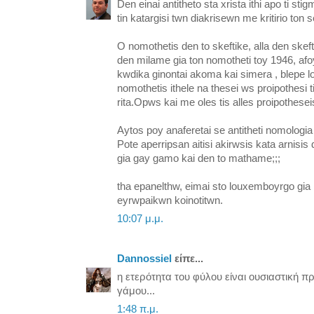
Den einai antitheto sta xrista ithi apo ti st
tin katargisi twn diakrisewn me kritirio ton
O nomothetis den to skeftike, alla den skeft
den milame gia ton nomotheti toy 1946, afo
kwdika ginontai akoma kai simera , blepe l
nomothetis ithele na thesei ws proipothesi tin
rita.Opws kai me oles tis alles proipothesei
Aytos poy anaferetai se antitheti nomologia
Pote aperripsan aitisi akirwsis kata arnisi
gia gay gamo kai den to mathame;;;
tha epanelthw, eimai sto louxemboyrgo gia m
eyrwpaikwn koinotitwn.
10:07 μ.μ.
Dannossiel
είπε...
η ετερότητα του φύλου είναι ουσιαστική π
γάμου...
1:48 π.μ.