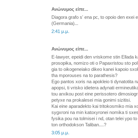
Ανώνυμος είπε...
Diagora grafo s' ena pc, to opoio den exei ell
(Germania)...
2:41 μ.μ.
Ανώνυμος είπε...
Ε-lawyer, epeidi den vriskome stin Ellada 
prosopika, nomizo oti o Papaxristou sto p
gia to oikogeneiako dikeo kanei kapoio sxol
tha mporouses na to parathesis?
Ego pantos xoris na apokleio ti dynatotita na
apopsi, ti vrisko idietera adynati ermineutik
tou arxikou post eine perissotero dimosiogr
petyxe na prokalesei mia gonimi sizitisi.
Kai eine aparadekto kai tritokosmiko mia xo
sygxroni na min katoxyronei nomika ti sxes
fysika pou na tolmisei i nd, otan telei ypo to
ton orthodokson Taliban....?
3:05 μ.μ.