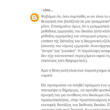
-
είπε...
Φοβάμαι ότι, όσο συμπαθές κι αν είναι τ
θεώρησή σου βασίζεται σε μια γραμματική
μόνο. Επισημαίνω όμως ότι η γραμματική ε
μεθόδους ερμηνείας του δικαίου (από κάπ
μέθοδος ερμηνείας) και υποχωρεί μπρος στ
context τής διάταξης και η διαχρονική εξέλ
(σκοπός του νόμου) ερμηνεία. Αναντίρρητ
"άντρα" και "γυναίκα". Η παράλειψη ανα
δεν είχε κανονιστικό περιεχόμενο αφού τ
(πιστεύεις κάτι διαφορετικό;).
Άρα η θέση αυτή είναι ένα πυροτέχνημα κα
νομικά.
Θα προτιμούσα να αιτηθεί πράγματι ένα 
παντρέψει ο δήμαρχος, να αρνηθεί φυσικά
άρνησή του για αντίθεση στο δικαίωμα ελ
προσωπικότητας, στην προστατευόμενη αξ
συναφείς διατάξεις του διεθνούς δικαίου. Ε
για έναν τολμηρό δικαστή. Αν ο τελευταίο