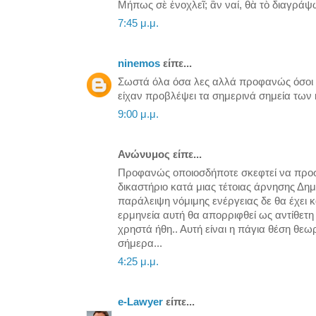
Μήπως σὲ ἐνοχλεῖ; ἂν ναί, θὰ τὸ διαγρά
7:45 μ.μ.
ninemos
είπε...
Σωστά όλα όσα λες αλλά προφανώς όσοι ε
είχαν προβλέψει τα σημερινά σημεία των
9:00 μ.μ.
Ανώνυμος είπε...
Προφανώς οποιοσδήποτε σκεφτεί να προσφ
δικαστήριο κατά μιας τέτοιας άρνησης Δ
παράλειψη νόμιμης ενέργειας δε θα έχει κα
ερμηνεία αυτή θα απορριφθεί ως αντίθετη 
χρηστά ήθη.. Αυτή είναι η πάγια θέση θεω
σήμερα...
4:25 μ.μ.
e-Lawyer
είπε...