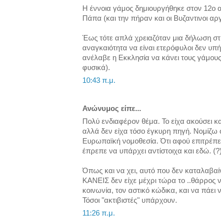
Η έννοια γάμος δημιουργήθηκε στον 12ο 
Πάπα (και την πήραν και οι Βυζαντινοι αρ
Έως τότε απλά χρειαζόταν μια δήλωση στις
αναγκαιότητα να είναι ετερόφυλοι δεν υπή
ανέλαβε η Εκκλησία να κάνει τους γάμους.
φυσικά).
10:43 π.μ.
Ανώνυμος είπε...
Πολύ ενδιαφέρον θέμα. Το είχα ακούσει κα
αλλά δεν είχα τόσο έγκυρη πηγή. Νομίζω ό
Ευρωπαϊκή νομοθεσία. Ότι αφού επιτρέπε
έπρεπε να υπάρχει αντίστοιχα και εδώ. (?
Όπως και να χει, αυτό που δεν καταλαβαί
ΚΑΝΕΙΣ δεν είχε μέχρι τώρα το ..θάρρος 
κοινωνία, τον αστικό κώδικα, και να πάει 
Τόσοι "ακτιβιστές" υπάρχουν.
11:26 π.μ.