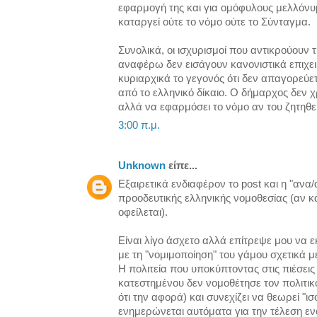
εφαρμογή της και για ομόφυλους μελλόνυ
καταργεί ούτε το νόμο ούτε το Σύνταγμα.
Συνολικά, οι ισχυρισμοί που αντικρούουν 
αναφέρω δεν εισάγουν κανονιστικά επιχε
κυριαρχικά το γεγονός ότι δεν απαγορεύ
από το ελληνικό δίκαιο. Ο δήμαρχος δεν χ
αλλά να εφαρμόσει το νόμο αν του ζητηθεί
3:00 π.μ.
Unknown
είπε...
Εξαιρετικά ενδιαφέρον το post και η "ανα
προοδευτικής ελληνικής νομοθεσίας (αν κα
οφείλεται).
Είναι λίγο άσχετο αλλά επίτρεψε μου να 
με τη "νομιμοποίηση" του γάμου σχετικά με
Η πολιτεία που υποκύπτοντας στις πιέσεις
κατεστημένου δεν νομοθέτησε τον πολιτι
ότι την αφορά) και συνεχίζει να θεωρεί "ι
ενημερώνεται αυτόματα για την τέλεση ε