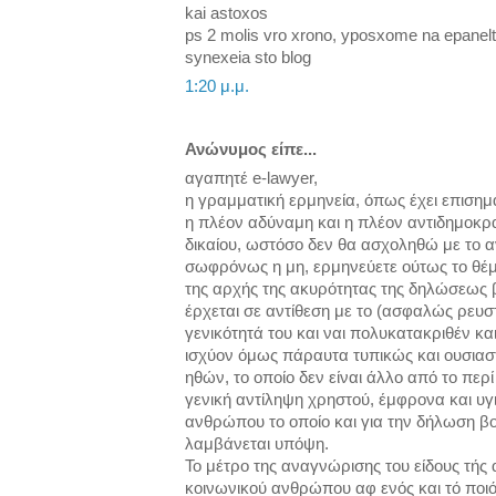
kai astoxos
ps 2 molis vro xrono, yposxome na epanelth
synexeia sto blog
1:20 μ.μ.
Ανώνυμος είπε...
αγαπητέ e-lawyer,
η γραμματική ερμηνεία, όπως έχει επισημα
η πλέον αδύναμη και η πλέον αντιδημοκρα
δικαίου, ωστόσο δεν θα ασχοληθώ με το 
σωφρόνως η μη, ερμηνεύετε ούτως το θέμ
της αρχής της ακυρότητας της δηλώσεως 
έρχεται σε αντίθεση με το (ασφαλώς ρευστ
γενικότητά του και ναι πολυκατακριθέν κα
ισχύον όμως πάραυτα τυπικώς και ουσιασ
ηθών, το οποίο δεν είναι άλλο από το περ
γενική αντίληψη χρηστού, έμφρονα και υ
ανθρώπου το οποίο και για την δήλωση β
λαμβάνεται υπόψη.
Το μέτρο της αναγνώρισης του είδους τής
κοινωνικού ανθρώπου αφ ενός και τό ποιό