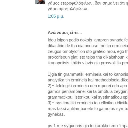
γάμος ετεροφυλόφιλων, δεν σημαίνει ότι
γάμο ομοφυλόφιλων.
1:05 μ.μ.
Ανώνυμος είπε...
Idou loipon pedio doksis lampron synadelfe
dikastirio de tha diafonouse me tin erminei
zeugos omofylofilon sto grafeio mou, ego th
proxorisoun giati sto telos tha dikaiothoun 
ikanopoiisis ithikis vlavis gia prosvoli tis pr
1)gia tin grammatiki ermineia kai to kanonis
analytika tin ermineia kai methodologia di
2)H telologiki ermineia den mporei edo apo 
gamos perilambanei kai ta omofula zeyga
grammatikou, istorikou kai systimatikou epi
3)H systimatiki ermineia tou ellinikou idioti
mas taksi antilambanete to gamo os symba
gynekas.
ps 1 me sygxoreis gia to xaraktirismo "mpa