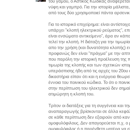
του γάμου, ο Αστικός Κώδικας αναφέρεται
νύφη και γαμπρό. Για την ιστορία μάλιστα
από τους δύο χρησιμοποιεί πάντα αρσενικ
Για το ιστορικό επιχείρημα: είναι αντίστοιχ
υπάρχει "κλοπή ηλεκτρικού ρεύματος", επε
είναι ενσώματο αντικείμενο", άρα αν κάπο
τελεί την κλοπή. Η διάταξη για την τιμωρί
απο την χρήση (και δυνατότητα κλοπής) ε
προφανώς δεν είναι "πράγμα" με την απτ
που παρόλη την ιστορική προέλευση της πο
τιμωρία της κλοπής και των σχετικών ιστ
υπεράσπισης ήδη από τις αρχές του 20ου
δικαστήρια είπαν ότι και η ενέργεια θεωρε
έννοια του ποινικού κώδικα. Το ότι ο ποι
στην περίπτωση του ηλεκτρικού δεν σημαίν
ατιμώρητη η κλοπή του.
Τρίτον οι διατάξεις για τη συγγένεια και 
αναπαραγωγής βρίσκονται σε άλλα κεφάλα
σε κάθε περίπτωση δεν εξαιρούν από καν
ομοφυλόφιλους. Δεν απαγορεύεται π.χ. ο 
ομοφυλόφιλος ή η παρένθετη μητέρα να είν