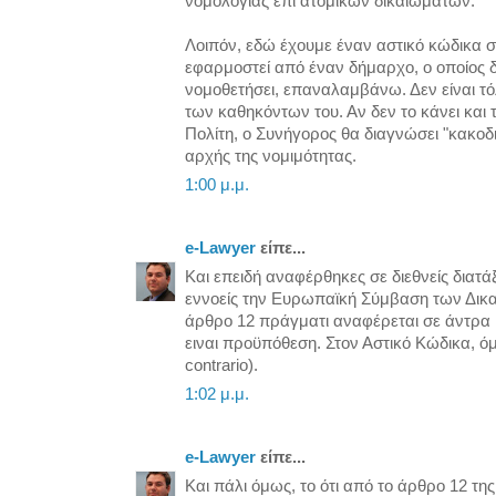
νομολογίας επί ατομικών δικαιωμάτων.
Λοιπόν, εδώ έχουμε έναν αστικό κώδικα σ
εφαρμοστεί από έναν δήμαρχο, ο οποίος δ
νομοθετήσει, επαναλαμβάνω. Δεν είναι τό
των καθηκόντων του. Αν δεν το κάνει και
Πολίτη, ο Συνήγορος θα διαγνώσει "κακοδ
αρχής της νομιμότητας.
1:00 μ.μ.
e-Lawyer
είπε...
Και επειδή αναφέρθηκες σε διεθνείς διατά
εννοείς την Ευρωπαϊκή Σύμβαση των Δικ
άρθρο 12 πράγματι αναφέρεται σε άντρα κ
ειναι προϋπόθεση. Στον Αστικό Κώδικα, ό
contrario).
1:02 μ.μ.
e-Lawyer
είπε...
Και πάλι όμως, το ότι από το άρθρο 12 τη