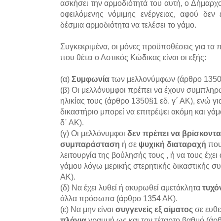
ασκήσει την αρμοδιότητά του αυτή, ο Δήμαρχ
οφειλόμενης νόμιμης ενέργειας, αφού δεν έ
δέσμια αρμοδιότητα να τελέσει το γάμο.
Συγκεκριμένα, οι μόνες προϋποθέσεις για τ
που θέτει ο Αστικός Κώδικας είναι οι εξής:
(α)
Συμφωνία
των μελλονύμφων (άρθρο 1350 
(β) Οι μελλόνυμφοι πρέπει να έχουν συμπληρ
ηλικίας τους (άρθρο 1350§1 εδ. γ΄ ΑΚ), ενώ γ
δικαστήριο μπορεί να επιτρέψει ακόμη και γά
δ΄ ΑΚ).
(γ) Οι μελλόνυμφοι
δεν πρέπει να βρίσκοντα
συμπαράσταση
ή σε
ψυχική διαταραχή
που
λειτουργία της βούλησής τους , ή να τους έχει
γάμου λόγω μερικής στερητικής δικαστικής 
ΑΚ).
(δ) Να έχει λυθεί ή ακυρωθεί αμετάκλητα
τυχό
άλλα πρόσωπα (άρθρο 1354 ΑΚ).
(ε) Να μην είναι
συγγενείς εξ αίματος
σε ευθε
πλάγια
γραμμή ως και τον τέταρτο βαθμό (άρ