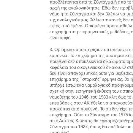
προβλέπονται από το Σύνταγμα ή από το ν
αρχή της αναλογικότητας. Εδώ δεν προβλ
νόμο ή το Σύνταγμα και δεν βλέπω να υπ
της αναλογικότητας. Άλλωστε κανείς δεν 
εκτός από εμένα. Ορισμένοι προσπαθούν
επιχειρήματα με ερμηνευτικές μεθόδους, 
είναι σαφή.
3. Ορισμένοι υποστηρίζουν ότι υπερέχει η 
ερμηνεία. Το επιχείρημα της συστηματικής 
πουθενά δεν αποκλείονται δικαιώματα ο
κεφάλαια του οικογενειακού δικαίου. Ο σ
δεν είναι απαγορευτικός ούτε για υιοθεσία,
επιχείρημα της "ιστορικής" ερμηνείας, θα
υπήρχε έστω ένα νομολογιακό προηγούμ
σχετική στην εισηγητική έκθεση του αστικού
νομοθέτης του 1946, του 1983 κλπ έως το 
επεμβάσεις στον ΑΚ ήθελε να απαγορεύσ
προκύπτει από πουθενά. Το ότι δεν είχε τεθ
επιχείρημα. Ούτε το Σύνταγμα του 1975 ίσ
ότι ο Αστικός Κώδικας θα εφαρμόζεται/ερ
Σύνταγμα του 1927, όπως θα επέβαλε με το
ερμηνεία".