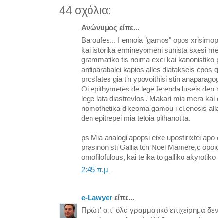
44 σχόλια:
Ανώνυμος είπε...
Baroufes... I ennoia "gamos" opos xrisimo
kai istorika ermineyomeni sunista sxesi me
grammatiko tis noima exei kai kanonistiko
antiparabalei kapios alles diatakseis opos 
prosfates gia tin ypovoithisi stin anaparag
Oi epithymetes de lege ferenda luseis den
lege lata diastrevlosi. Makari mia mera kai
nomothetika dikeoma gamou i el.enosis alla
den epitrepei mia tetoia pithanotita.
ps Mia analogi apopsi eixe upostirixtei apo
prasinon sti Gallia ton Noel Mamere,o opo
omofilofulous, kai telika to galliko akyroti
2:45 π.μ.
e-Lawyer
είπε...
Πρώτ' απ' όλα γραμματικό επιχείρημα δεν