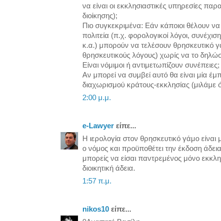
να είναι οι εκκλησιαστικές υπηρεσίες πα
διοίκησης);
Πιο συγκεκριμένα: Εάν κάποιοι θέλουν να
πολιτεία (π.χ. φορολογικοί λόγοι, συνέχι
κ.α.) μπορούν να τελέσουν θρησκευτικό γ
θρησκευτικούς λόγους) χωρίς να το δηλώσο
Είναι νόμιμοι ή αντιμετωπίζουν συνέπειες;
Αν μπορεί να συμβεί αυτό θα είναι μία έ
διαχωρισμού κράτους-εκκλησίας (μιλάμε ό
2:00 μ.μ.
e-Lawyer
είπε...
Η ιερολογία στον θρησκευτικό γάμο είναι 
ο νόμος και προϋποθέτει την έκδοση άδει
μπορείς να είσαι παντρεμένος μόνο εκκλησ
διοικητική άδεια.
1:57 π.μ.
nikos10
είπε...