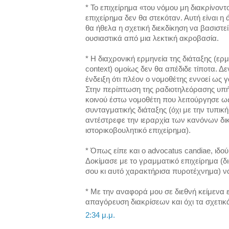
* Το επιχείρημα «του νόμου μη διακρίνοντ
επιχείρημα δεν θα στεκόταν. Αυτή είναι 
θα ήθελα η σχετική διεκδίκηση να βασιστεί
ουσιαστικά από μια λεκτική ακροβασία.
* Η διαχρονική ερμηνεία της διάταξης (ερ
context) ομοίως δεν θα απέδιδε τίποτα. Δ
ένδειξη ότι πλέον ο νομοθέτης εννοεί ως
Στην περίπτωση της ραδιοτηλεόρασης υπή
κοινού έστω νομοθέτη που λειτούργησε ω
συνταγματικής διάταξης (όχι με την τυπική
αντέστρεφε την ιεραρχία των κανόνων δι
ιστορικοβουλητικό επιχείρημα).
* Όπως είπε και ο advocatus candiae, ιδο
Δοκίμασε με το γραμματικό επιχείρημα (διότ
σου κι αυτό χαρακτήρισα πυροτέχνημα) να 
* Με την αναφορά μου σε διεθνή κείμενα 
απαγόρευση διακρίσεων και όχι τα σχετικ
2:34 μ.μ.